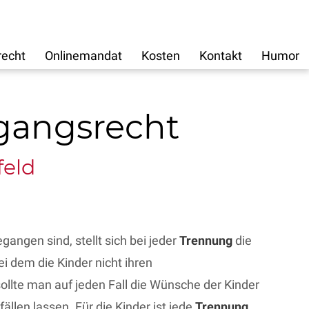
recht
Onlinemandat
Kosten
Kontakt
Humor
mgangsrecht
feld
angen sind, stellt sich bei jeder
Trennung
die
ei dem die Kinder nicht ihren
sollte man auf jeden Fall die Wünsche der Kinder
ällen lassen. Für die Kinder ist jede
Trennung